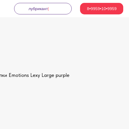
лубрика
|
8•9959•10•9959
ки Emotions Lexy Large purple