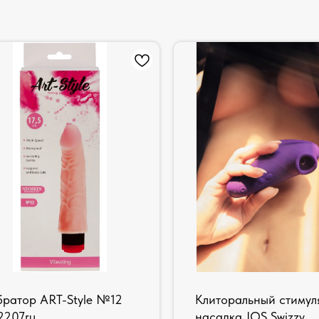
братор ART-Style №12
Клиторальный стимул
2207ru
насадка JOS Swizzy,