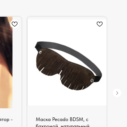
ятор -
Маска Pecado BDSM, с
Ду
бахромой, натуральный
Li