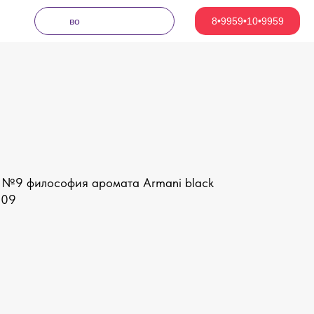
презе
|
8•9959•10•9959
e №9 философия аромата Armani black
 09