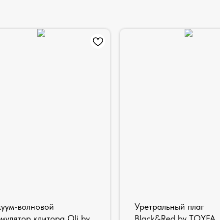
куум-волновой
Уретральный плаг
мулятор клитора Qli by
Black&Red by TOYFA,