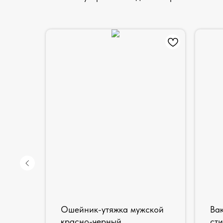
Ошейник-утяжка мужской
Ва
тан,
красно-черный
сти