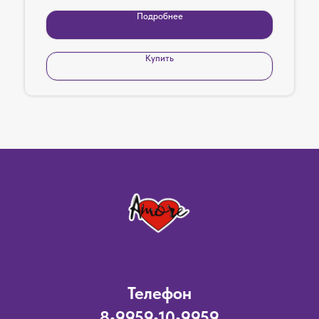
Подробнее
Купить
Телефон
8•9959•10•9959