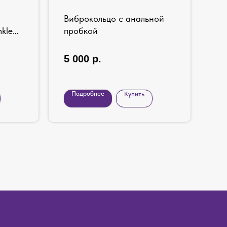
Виброкольцо с анальной
Ан
kle
пробкой
ви
Pr
12 
5 000
р.
6 
Подробнее
Купить