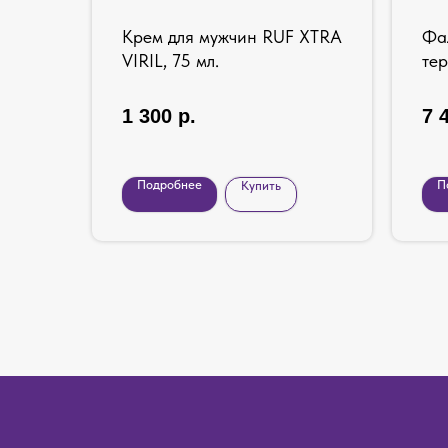
ntica
Крем для мужчин RUF XTRA
Фа
кон,
VIRIL, 75 мл.
тер
9"
1 300
р.
7 
Подробнее
П
Купить