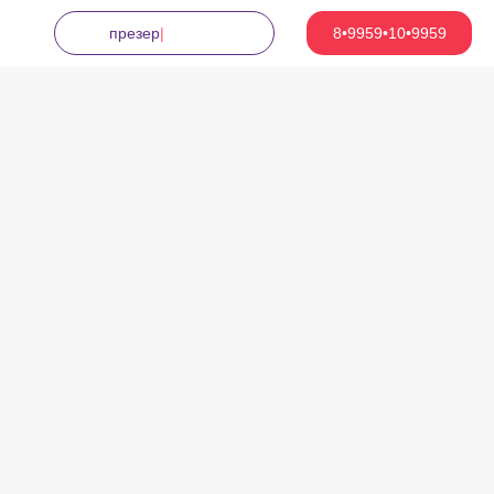
презервативы
|
8•9959•10•9959