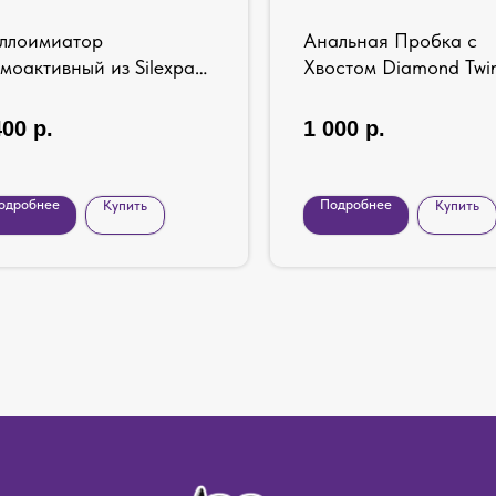
ллоимиатор
Анальная Пробка с
моактивный из Silexpan
Хвостом Diamond Twin
Blue
400
р.
1 000
р.
одробнее
Подробнее
Купить
Купить