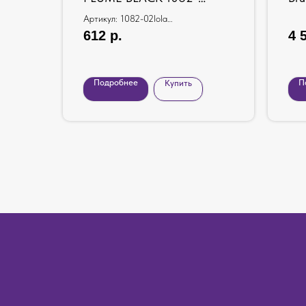
02LOLA
дву
Артикул: 1082-02lola
тел
Штрих-код: 8703720023336
612
р.
4 
Подробнее
П
Купить