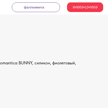
фа
|
8•9959•10•9959
romantica BUNNY, силикон, фиолетовый,