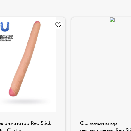
ллоимитатор RealStick
Фаллоимитатор
tal Castor
реалистичный, RealSt