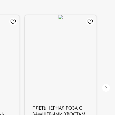
ПЛЕТЬ ЧЁРНАЯ РОЗА С
Ва
ick
ЗАМШЕВЫМИ ХВОСТАМИ
Er