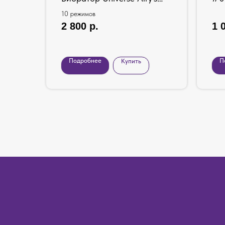
Mystery Arrow Pink
РО
10 режимов
2 800
р.
1 
Подробнее
П
Купить