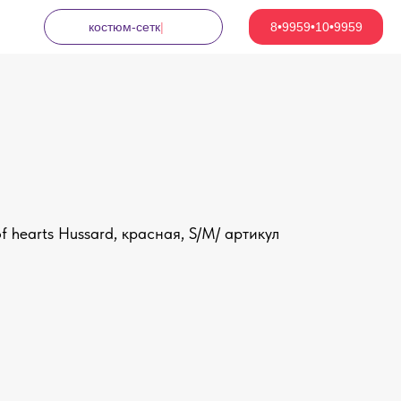
костюм-сетка
|
8•9959•10•9959
 hearts Hussard, красная, S/M/ артикул