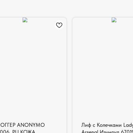
ОГГЕР ANONYMO
Лиф с Колечками Lady
006, PU КОЖА,
Arsenal Изумруд 6701