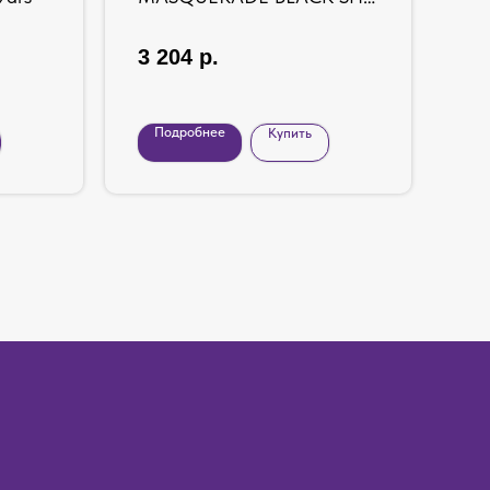
OU127BLK
ви
Pe
3 204
р.
2 
Подробнее
Купить