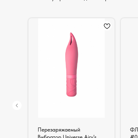
 BM-
Перезаряжаемый
ФЛ
Вибратор Universe Airy’s
#0